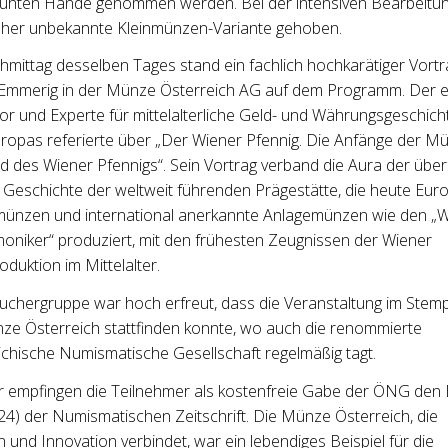
hten Hände genommen werden. Bei der intensiven Bearbeitu
sher unbekannte Kleinmünzen-Variante gehoben.
mittag desselben Tages stand ein fachlich hochkarätiger Vortr
Emmerig in der Münze Österreich AG auf dem Programm. Der e
or und Experte für mittelalterliche Geld- und Währungsgeschich
uropas referierte über „Der Wiener Pfennig. Die Anfänge der M
d des Wiener Pfennigs“. Sein Vortrag verband die Aura der über
n Geschichte der weltweit führenden Prägestätte, die heute Euro
ünzen und international anerkannte Anlagemünzen wie den „
moniker“ produziert, mit den frühesten Zeugnissen der Wiener
duktion im Mittelalter.
uchergruppe war hoch erfreut, dass die Veranstaltung im Stemp
ze Österreich stattfinden konnte, wo auch die renommierte
ichische Numismatische Gesellschaft regelmäßig tagt.
 empfingen die Teilnehmer als kostenfreie Gabe der ÖNG den
24) der Numismatischen Zeitschrift. Die Münze Österreich, die
n und Innovation verbindet, war ein lebendiges Beispiel für die