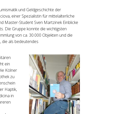
Numismatik und Geldgeschichte der
ova, einer Spezialistin für mittelalterliche
d Master-Student Sven Martzinek Einblicke
ts. Die Gruppe konnte die wichtigsten
sammlung von ca. 30.000 Objekten und die
, die als bedeutendes
itären
ht ein
Die Kölner
iothek zu
genschein
r Haptik,
icina in
hreren
e