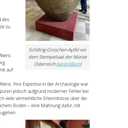
d des
ki zu
Schilling-Groschen-Apfel vor
 Wiens
dem Stempelsaal der Münze
org
Österreich (
vergrößern
)
mit auf
Wiens. Ihre Expertise in der Archäologie war
Spuren jedoch aufgrund moderner Fehler bei
h viele vermeintliche Erkenntnisse über die
ichem Boden – eine Mahnung dafür, mit
zugehen.
­