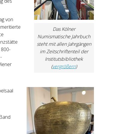
ng des
ag von
meritierte
Das Kölner
te
Numismatische Jahrbuch
ünzstätte
steht mit allen Jahrgängen
 800-
im Zeitschriftenteil der
-
Institutsbibliothek
Wiener
(
vergrößern
)
elsaal
 Band