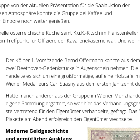
pe von der aktuellen Präsentation für die Saalauktion der
ssen Atmosphäre konnte die Gruppe bei Kaffee und
r Empore noch weiter genießen.
elle österreichische Küche samt K.u.K.-Kitsch im Piaristenkeller
 ein Treffpunkt für Offiziere der Kavalleriekaserne war. Und wer
Der Kölner 1. Vorsitzende Bernd Offermann konnte aus d
zwei Beethoven-Gedenkstücke in Augenschein nehmen. Die 
handelte es sich um eine großformatige, auf eine Holztafel
Wiener Medailleurs Carl Stiasny aus dem ersten Jahrzehnt de
Hatte manch anderer aus der Gruppe im Wiener Münzhandel
eigene Sammlung ergattert, so war hier das Verhandlungsges
stellvertretend für den Eigentümer verhandelte, gefragt. Da
Plakette am Abend erfolgreich den Eigentümer wechselte.
Moderne Geldgeschichte
und gemütlicher Ausklang