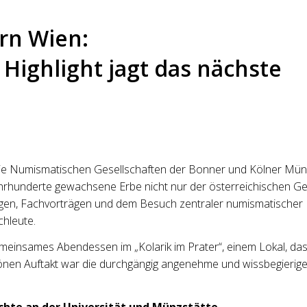
rn Wien:
Highlight jagt das nächste
ie Numismatischen Gesellschaften der Bonner und Kölner Mün
Jahrhunderte gewachsene Erbe nicht nur der österreichischen Ge
en, Fachvorträgen und dem Besuch zentraler numismatischer In
chleute.
einsames Abendessen im „Kolarik im Prater“, einem Lokal, das
schönen Auftakt war die durchgängig angenehme und wissbegieri
chte an der Universität und Münzstätte