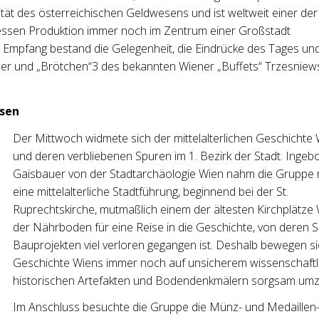
ität des österreichischen Geldwesens und ist weltweit einer der
essen Produktion immer noch im Zentrum einer Großstadt
n Empfang bestand die Gelegenheit, die Eindrücke des Tages un
er und „Brötchen“3 des bekannten Wiener „Buffets“ Trzesniews
esen
Der Mittwoch widmete sich der mittel­­alter­lichen Geschichte
und deren verbliebenen Spuren im 1. Bezirk der Stadt. Ingeb
Gaisbauer von der Stadt­archäologie Wien nahm die Gruppe 
eine mittel­alter­liche Stadt­führung, beginnend bei der St.
Ruprechtskirche, mutmaßlich einem der ältesten Kirchplätze 
der Nährboden für eine Reise in die Geschichte, von deren 
Bauprojekten viel verloren gegangen ist. Deshalb bewegen sic
Geschichte Wiens immer noch auf unsicherem wissenschaftl
historischen Artefakten und Bodendenkmälern sorgsam um
Im Anschluss besuchte die Gruppe die Münz- und Medaillen