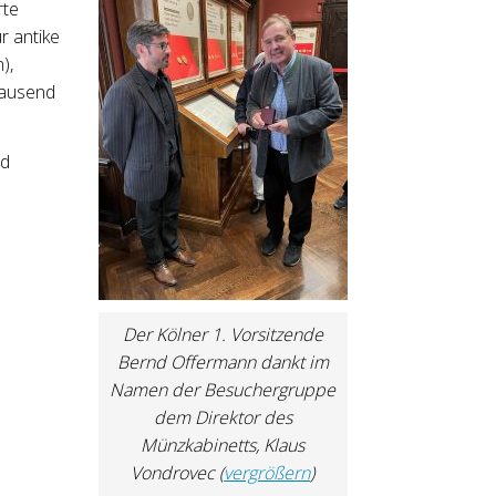
rte
r antike
),
tausend
nd
t
Der Kölner 1. Vorsitzende
Bernd Offermann dankt im
Namen der Besuchergruppe
dem Direktor des
Münzkabinetts, Klaus
Vondrovec (
vergrößern
)