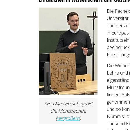
Die Fachex
Universität
und neuzei
in Europas 
Institutsei
beeindruck
Forschungs
Die Wiener 
Lehre und i
eigenständi
Münzfreunde
finden. Au
genommen w
Sven Martzinek begrüßt
und so kon
die Münzfreunde
Nummis“ od
(
vergrößern
)
Tausend Ex