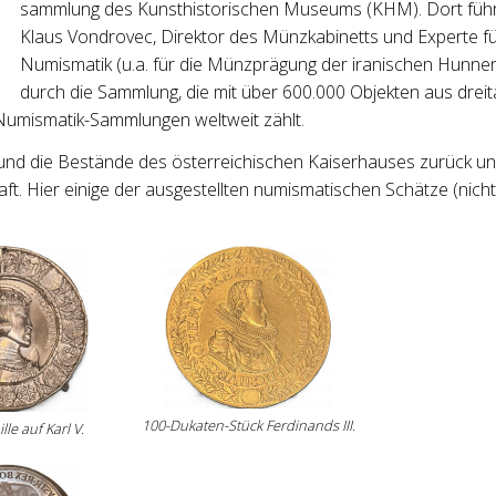
sammlung des Kunsthistorischen Museums (KHM). Dort füh
Klaus Vondrovec, Direktor des Münzkabinetts und Experte fü
Numismatik (u.a. für die Münzprägung der iranischen Hunnen
durch die Sammlung, die mit über 600.000 Objekten aus drei
Numismatik-Sammlungen weltweit zählt.
 und die Bestände des österreichischen Kaiserhauses zurück u
aft. Hier einige der ausgestellten numismatischen Schätze (nich
:
100-Dukaten-Stück Ferdinands III.
le auf Karl V.