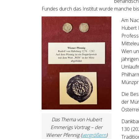
behandschu
Fundes durch das Institut wurde manche bi
Am Nach
Hubert 
Profess
Mittele
Wien un
jährige
Umlaufm
Philhar
Münzpro
Die Bes
der Mün
Österre
Das Thema von Hubert
Dankbar
Emmerigs Vortrag – der
130 (20
Wiener Pfennig (
vergrößern
)
Traditio