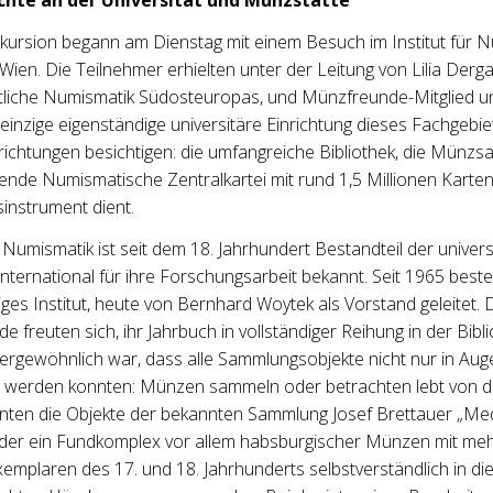
kursion begann am Dienstag mit einem Besuch im Institut für 
 Wien. Die Teilnehmer erhielten unter der Leitung von Lilia Dergaci
tliche Numismatik Südosteuropas, und Münzfreunde-Mitglied un
einzige eigenständige universitäre Einrichtung dieses Fachgebie
nrichtungen besichtigen: die umfangreiche Bibliothek, die Münz
ende Numismatische Zentralkartei mit rund 1,5 Millionen Karten
instrument dient.
Numismatik ist seit dem 18. Jahrhundert Bestandteil der univers
nternational für ihre Forschungsarbeit bekannt. Seit 1965 beste
ges Institut, heute von Bernhard Woytek als Vorstand geleitet. 
 freuten sich, ihr Jahrbuch in vollständiger Reihung in der Bibl
ßergewöhnlich war, dass alle Sammlungsobjekte nicht nur in Au
erden konnten: Münzen sammeln oder betrachten lebt von de
nten die Objekte der bekannten Sammlung Josef Brettauer „Med
er ein Fundkomplex vor allem habsburgischer Münzen mit me
emplaren des 17. und 18. Jahrhunderts selbstverständlich in di