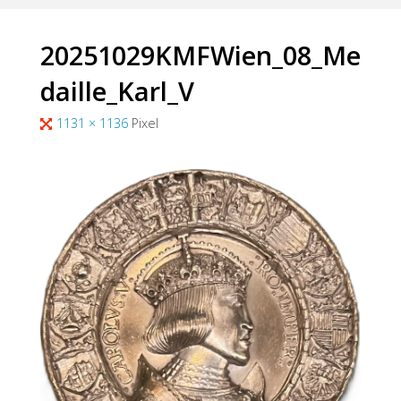
20251029KMFWien_08_Me
daille_Karl_V
Originalgröße
1131 × 1136
Pixel