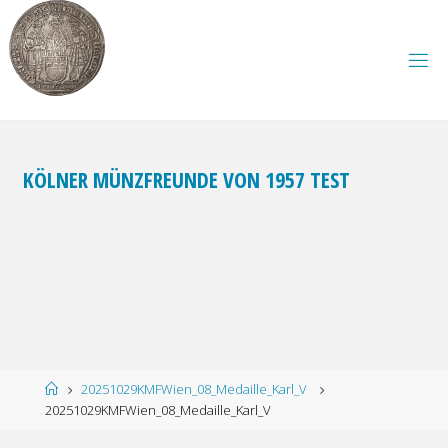
Zum
Inhalt
springen
KÖLNER MÜNZFREUNDE VON 1957 TEST
Start
20251029KMFWien_08_Medaille_Karl_V
20251029KMFWien_08_Medaille_Karl_V