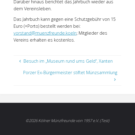
Darüber hinaus berichtet das Jahrbuch wieder aus
dem Vereinsleben.
Das Jahrbuch kann gegen eine Schutzgebühr von 15
Euro (+Porto) bestellt werden bei:
vorstand@muenzfreunde.koeln
; Mitglieder des
Vereins erhalten es kostenlos.
Besuch im „Museum rund ums Geld“, Xanten
Porzer Ex-Bürgermeister stiftet Münzsammlung
©2026 Kölner Münzfreunde von 1957 e.V. (Test)